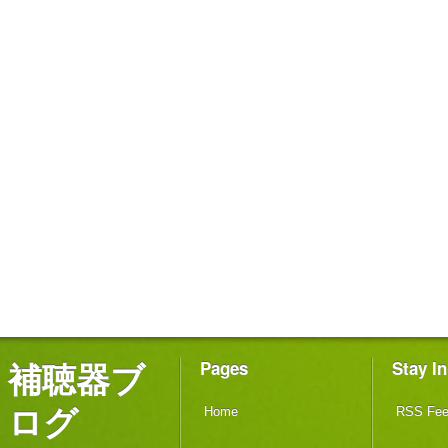
補聴器ブ
Pages
Stay I
ログ
Home
RSS Fe