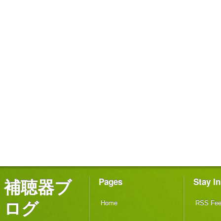
補聴器ブ
Pages
Stay I
ログ
Home
RSS Fe