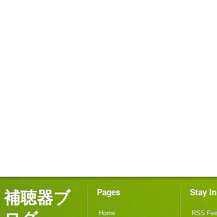
補聴器ブ
Pages
Stay I
Home
RSS Fe